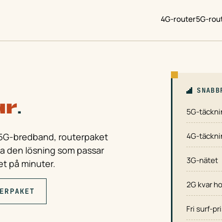
4G-router
5G-rou
SNABBF
ar
.
5G-täckni
 5G-bredband, routerpaket
4G-täckni
ta den lösning som passar
3G-nätet
et på minuter.
2G kvar h
ERPAKET
Fri surf-pr