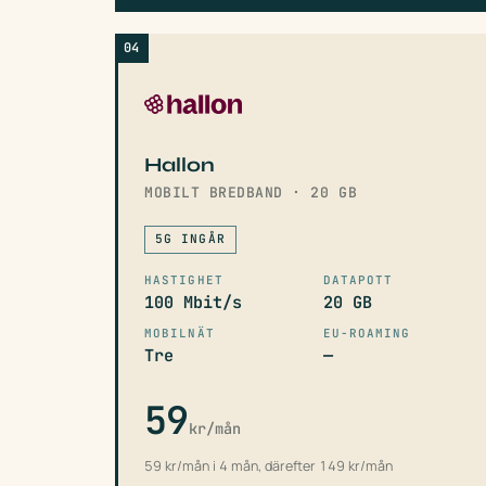
04
Hallon
MOBILT BREDBAND · 20 GB
5G INGÅR
HASTIGHET
DATAPOTT
100 Mbit/s
20 GB
MOBILNÄT
EU-ROAMING
Tre
—
59
kr/mån
59 kr/mån i 4 mån, därefter 149 kr/mån