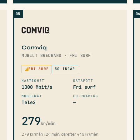
05
0
Comviq
MOBILT BREDBAND · FRI SURF
FRI SURF
5G INGÅR
HASTIGHET
DATAPOTT
1000 Mbit/s
Fri surf
MOBILNÄT
EU-ROAMING
Tele2
—
279
kr/mån
279 kr/mån i 24 mån, därefter 449 kr/mån