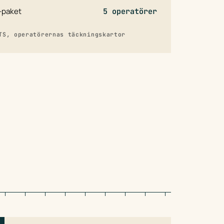
-paket
5 operatörer
TS, operatörernas täckningskartor
3