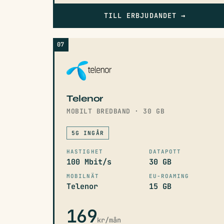
TILL ERBJUDANDET
→
07
Telenor
MOBILT BREDBAND · 30 GB
5G INGÅR
HASTIGHET
DATAPOTT
100 Mbit/s
30 GB
MOBILNÄT
EU-ROAMING
Telenor
15 GB
169
kr/mån