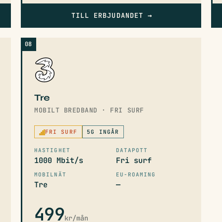
TILL ERBJUDANDET
→
08
Tre
MOBILT BREDBAND · FRI SURF
FRI SURF
5G INGÅR
HASTIGHET
DATAPOTT
1000 Mbit/s
Fri surf
MOBILNÄT
EU-ROAMING
Tre
—
499
kr/mån