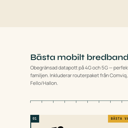
Bästa mobilt bredband 
Obegränsad datapott på 4G och 5G — perfek
familjen. Inkluderar routerpaket från Comviq,
Fello/Hallon.
01
BÄSTA V