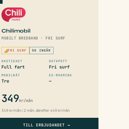
Chilimobil
MOBILT BREDBAND · FRI SURF
FRI SURF
5G INGÅR
HASTIGHET
DATAPOTT
Full fart
Fri surf
MOBILNÄT
EU-ROAMING
Tre
—
349
kr/mån
349 kr/mån i 2 mån, därefter 449 kr/mån
TILL ERBJUDANDET
→