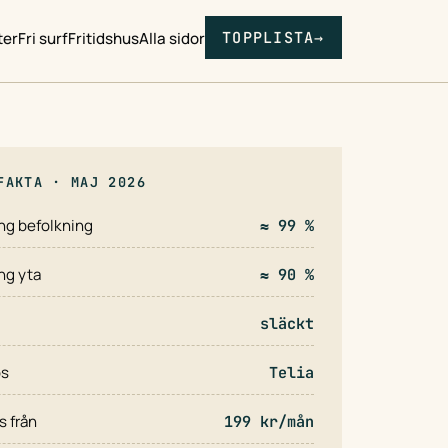
TOPPLISTA
→
ter
Fri surf
Fritidshus
Alla sidor
AKTA · MAJ 2026
ng befolkning
≈ 99 %
ng yta
≈ 90 %
släckt
os
Telia
is från
199 kr/mån