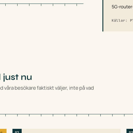
5G-router
Källor: P
just nu
 våra besökare faktiskt väljer, inte på vad
02
0
AL