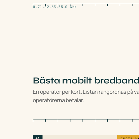
0.7
1.8
2.6
3.5
5.0 GHz
Bästa mobilt bredband 
En operatör per kort. Listan rangordnas på vad
operatörerna betalar.
01
BÄSTA V