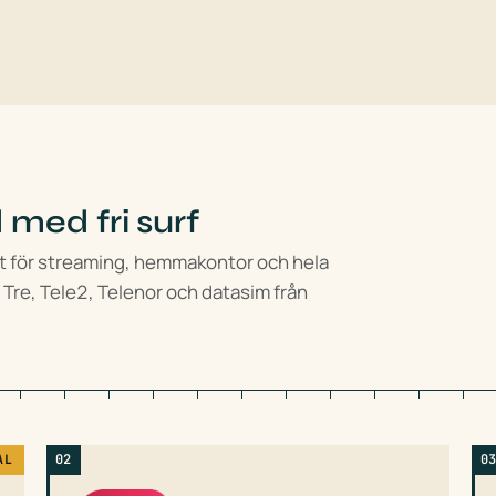
med fri surf
t för streaming, hemmakontor och hela
 Tre, Tele2, Telenor och datasim från
02
0
AL