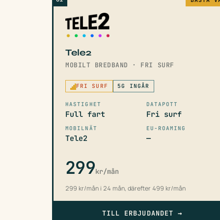
Tele2
MOBILT BREDBAND · FRI SURF
FRI SURF
5G INGÅR
HASTIGHET
DATAPOTT
Full fart
Fri surf
MOBILNÄT
EU-ROAMING
Tele2
—
299
kr/mån
299 kr/mån i 24 mån, därefter 499 kr/mån
TILL ERBJUDANDET
→