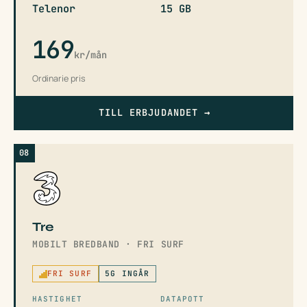
Telenor
15 GB
169
kr/mån
Ordinarie pris
TILL ERBJUDANDET
→
08
Tre
MOBILT BREDBAND · FRI SURF
FRI SURF
5G INGÅR
HASTIGHET
DATAPOTT