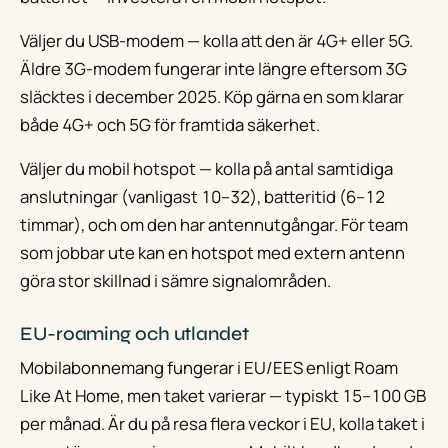
Väljer du USB-modem — kolla att den är 4G+ eller 5G.
Äldre 3G-modem fungerar inte längre eftersom 3G
släcktes i december 2025. Köp gärna en som klarar
både 4G+ och 5G för framtida säkerhet.
Väljer du mobil hotspot — kolla på antal samtidiga
anslutningar (vanligast 10–32), batteritid (6–12
timmar), och om den har antennutgångar. För team
som jobbar ute kan en hotspot med extern antenn
göra stor skillnad i sämre signalområden.
EU-roaming och utlandet
Mobilabonnemang fungerar i EU/EES enligt Roam
Like At Home, men taket varierar — typiskt 15–100 GB
per månad. Är du på resa flera veckor i EU, kolla taket i