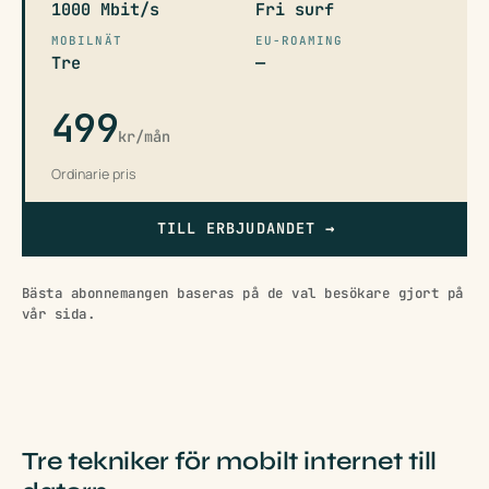
1000 Mbit/s
Fri surf
MOBILNÄT
EU-ROAMING
Tre
—
499
kr/mån
Ordinarie pris
TILL ERBJUDANDET
→
Bästa abonnemangen baseras på de val besökare gjort på
vår sida.
Tre tekniker för mobilt internet till