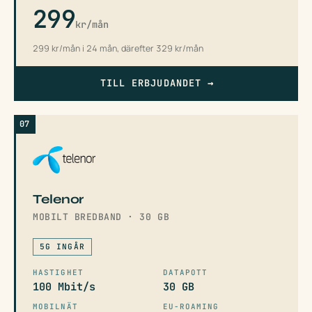
299
kr/mån
299 kr/mån i 24 mån, därefter 329 kr/mån
TILL ERBJUDANDET
→
07
Telenor
MOBILT BREDBAND · 30 GB
5G INGÅR
HASTIGHET
DATAPOTT
100 Mbit/s
30 GB
MOBILNÄT
EU-ROAMING