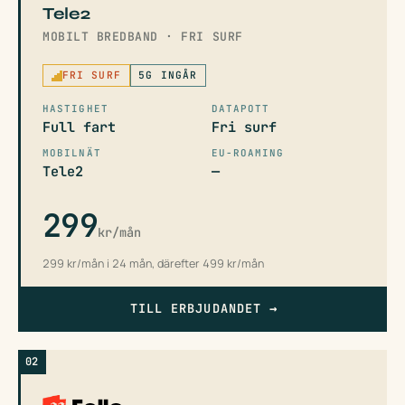
Tele2
MOBILT BREDBAND · FRI SURF
FRI SURF
5G INGÅR
HASTIGHET
DATAPOTT
Full fart
Fri surf
MOBILNÄT
EU-ROAMING
Tele2
—
299
kr/mån
299 kr/mån i 24 mån, därefter 499 kr/mån
TILL ERBJUDANDET
→
02