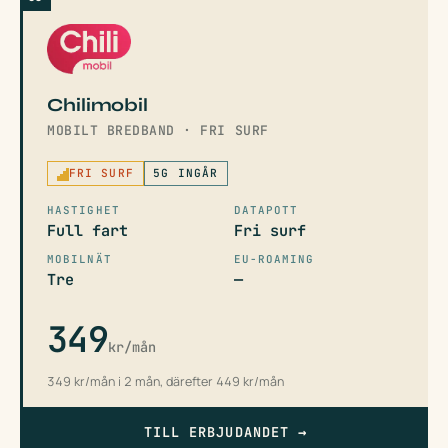
Chilimobil
MOBILT BREDBAND · FRI SURF
FRI SURF
5G INGÅR
HASTIGHET
DATAPOTT
Full fart
Fri surf
MOBILNÄT
EU-ROAMING
Tre
—
349
kr/mån
349 kr/mån i 2 mån, därefter 449 kr/mån
TILL ERBJUDANDET
→