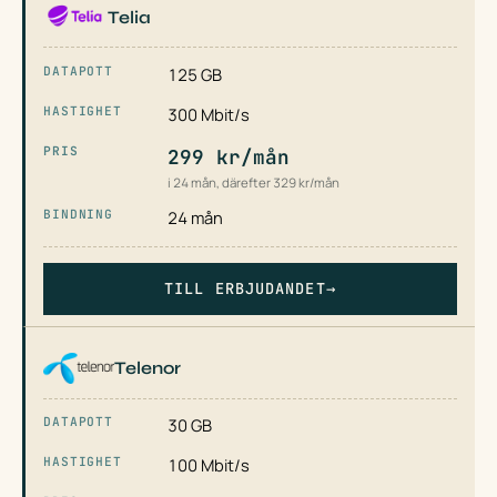
Telia
125 GB
300 Mbit/s
299 kr/mån
i 24 mån, därefter 329 kr/mån
24 mån
TILL ERBJUDANDET
→
Telenor
30 GB
100 Mbit/s