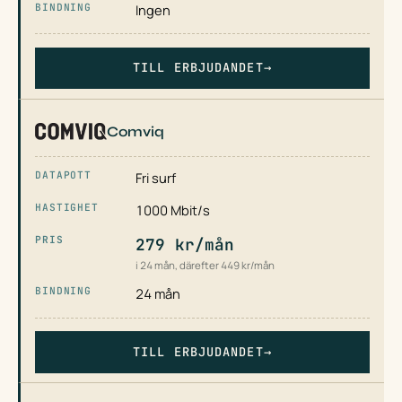
Ingen
TILL ERBJUDANDET
→
Comviq
Fri surf
1000 Mbit/s
279 kr/mån
i 24 mån, därefter 449 kr/mån
24 mån
TILL ERBJUDANDET
→