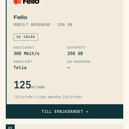
Fello
MOBILT BREDBAND · 250 GB
5G INGÅR
HASTIGHET
DATAPOTT
300 Mbit/s
250 GB
MOBILNÄT
EU-ROAMING
Telia
—
125
kr/mån
125 kr/mån i 2 mån, därefter 250 kr/mån
TILL ERBJUDANDET
→
03