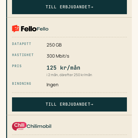
TILL ERBJUDANDET
→
Fello
250 GB
300 Mbit/s
125 kr/mån
i 2 mån, därefter 250 kr/mån
Ingen
TILL ERBJUDANDET
→
Chilimobil