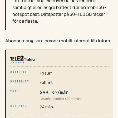
internetdelning. Behöver du flera enheter
samtidigt eller längre batteritid är en mobil 5G-
hotspot bäst. Datapotter på 30–100 GB räcker
för de flesta.
Abonnemang som passar mobilt internet till datorn
Tele2
Fri surf
Full fart
299 kr/mån
i 24 mån, därefter 499 kr/mån
24 mån