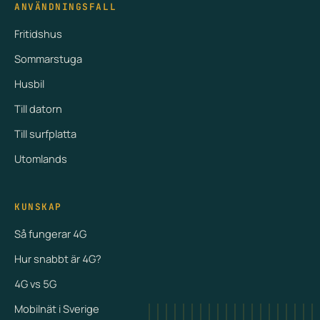
ANVÄNDNINGSFALL
Fritidshus
Sommarstuga
Husbil
Till datorn
Till surfplatta
Utomlands
KUNSKAP
Så fungerar 4G
Hur snabbt är 4G?
4G vs 5G
Mobilnät i Sverige