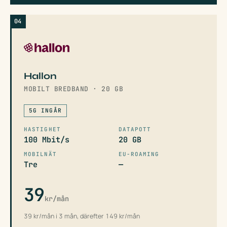
04
Hallon
MOBILT BREDBAND · 20 GB
5G INGÅR
HASTIGHET
DATAPOTT
100 Mbit/s
20 GB
MOBILNÄT
EU-ROAMING
Tre
—
39
kr/mån
39 kr/mån i 3 mån, därefter 149 kr/mån