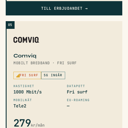
TILL ERBJUDANDET
→
05
Comviq
MOBILT BREDBAND · FRI SURF
FRI SURF
5G INGÅR
HASTIGHET
DATAPOTT
1000 Mbit/s
Fri surf
MOBILNÄT
EU-ROAMING
Tele2
—
279
kr/mån