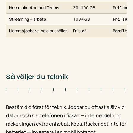
Hemmakontor med Teams
30–100 GB
Mellanst
Streaming + arbete
100+ GB
Fri surf
Hemmajobbare, hela hushållet
Fri surf
Mobilt b
Så väljer du teknik
Bestäm dig först för teknik. Jobbar du oftast själv vid
datorn och har telefonen i fickan — internetdelning
räcker. Ingen extra enhet att köpa. Räcker det inte för
batteriet — investera i en mobil hotspot.