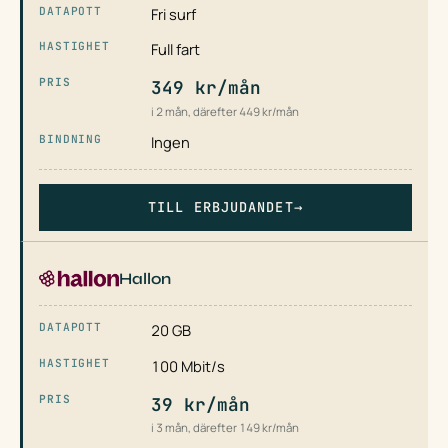
Fri surf
Full fart
349 kr/mån
i 2 mån, därefter 449 kr/mån
Ingen
TILL ERBJUDANDET
→
Hallon
20 GB
100 Mbit/s
39 kr/mån
i 3 mån, därefter 149 kr/mån