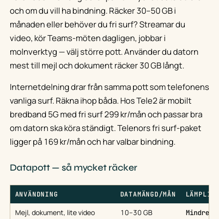
och om du vill ha bindning. Räcker 30–50 GB i
månaden eller behöver du fri surf? Streamar du
video, kör Teams-möten dagligen, jobbar i
molnverktyg — välj större pott. Använder du datorn
mest till mejl och dokument räcker 30 GB långt.
Internetdelning drar från samma pott som telefonens
vanliga surf. Räkna ihop båda. Hos Tele2 är mobilt
bredband 5G med fri surf 299 kr/mån och passar bra
om datorn ska köra ständigt. Telenors fri surf-paket
ligger på 169 kr/mån och har valbar bindning.
Datapott — så mycket räcker
ANVÄNDNING
DATAMÄNGD/MÅN
LÄMPLIG
Mejl, dokument, lite video
10–30 GB
Mindre E