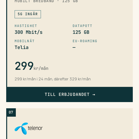
MOBILT BREDBAND · 125 GB
5G INGÅR
HASTIGHET
DATAPOTT
300 Mbit/s
125 GB
MOBILNÄT
EU-ROAMING
Telia
—
299
kr/mån
299 kr/mån i 24 mån, därefter 329 kr/mån
TILL ERBJUDANDET
→
07