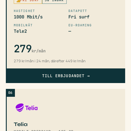
FRI SURF
5G INGÅR
HASTIGHET
DATAPOTT
1000 Mbit/s
Fri surf
MOBILNÄT
EU-ROAMING
Tele2
—
279
kr/mån
279 kr/mån i 24 mån, därefter 449 kr/mån
TILL ERBJUDANDET
→
06
Telia