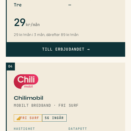
Tre
—
29
kr/mån
29 kr/mån i 3 mån, därefter 89 kr/mån
TILL ERBJUDANDET
→
04
Chilimobil
MOBILT BREDBAND · FRI SURF
FRI SURF
5G INGÅR
HASTIGHET
DATAPOTT