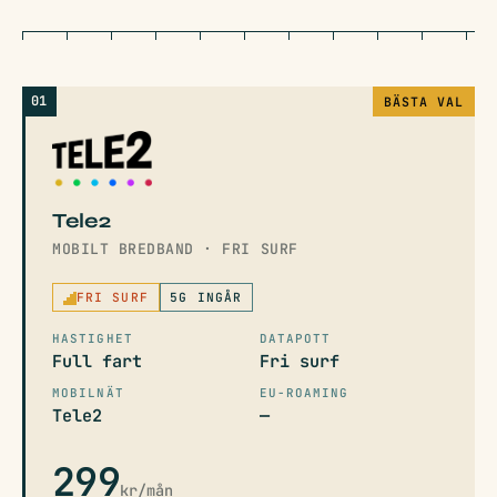
01
BÄSTA VAL
Tele2
MOBILT BREDBAND · FRI SURF
FRI SURF
5G INGÅR
HASTIGHET
DATAPOTT
Full fart
Fri surf
MOBILNÄT
EU-ROAMING
Tele2
—
299
kr/mån