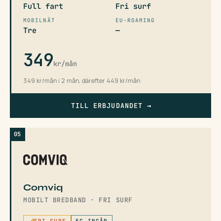
Full fart
Fri surf
MOBILNÄT
EU-ROAMING
Tre
—
349
kr/mån
349 kr/mån i 2 mån, därefter 449 kr/mån
TILL ERBJUDANDET
→
05
Comviq
MOBILT BREDBAND · FRI SURF