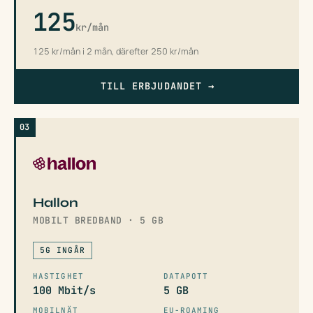
125
kr/mån
125 kr/mån i 2 mån, därefter 250 kr/mån
TILL ERBJUDANDET
→
03
Hallon
MOBILT BREDBAND · 5 GB
5G INGÅR
HASTIGHET
DATAPOTT
100 Mbit/s
5 GB
MOBILNÄT
EU-ROAMING