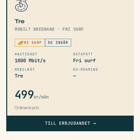
Tre
MOBILT BREDBAND · FRI SURF
FRI SURF
5G INGÅR
HASTIGHET
DATAPOTT
1000 Mbit/s
Fri surf
MOBILNÄT
EU-ROAMING
Tre
—
499
kr/mån
Ordinarie pris
TILL ERBJUDANDET
→