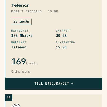
Telenor
MOBILT BREDBAND · 30 GB
5G INGÅR
HASTIGHET
DATAPOTT
100 Mbit/s
30 GB
MOBILNÄT
EU-ROAMING
Telenor
15 GB
169
kr/mån
Ordinarie pris
TILL ERBJUDANDET
→
08