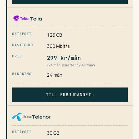
Telia
125 GB
300 Mbit/s
299 kr/mån
i 24 mån, därefter 329 kr/mån
24 mån
TILL ERBJUDANDET
→
Telenor
30 GB