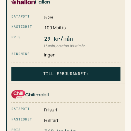
Hallon
5 GB
100 Mbit/s
29 kr/mån
i 3 mån, därefter 89 kr/mån
Ingen
TILL ERBJUDANDET
→
Chilimobil
Fri surf
Full fart