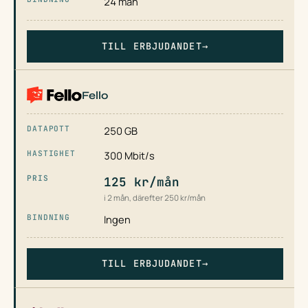
24 mån
TILL ERBJUDANDET
→
Fello
250 GB
300 Mbit/s
125 kr/mån
i 2 mån, därefter 250 kr/mån
Ingen
TILL ERBJUDANDET
→