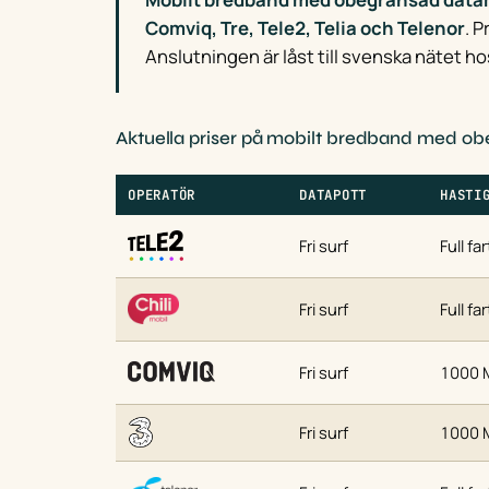
Comviq, Tre, Tele2, Telia och Telenor
. 
Anslutningen är låst till svenska nätet ho
Aktuella priser på mobilt bredband med 
OPERATÖR
DATAPOTT
HASTI
Fri surf
Full far
Fri surf
Full far
Fri surf
1000 
Fri surf
1000 