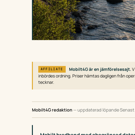
Mobilt4G är en jämförelsesajt.
Vi
AFFILIATE
inbördes ordning. Priser hämtas dagligen från opera
tecknar.
Mobilt4G redaktion
— uppdaterad löpande
·
Senast
Mobilt bredband med obegränsad dat