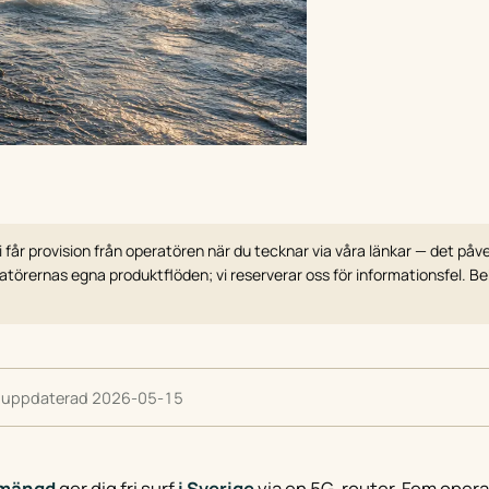
 får provision från operatören när du tecknar via våra länkar — det påv
törernas egna produktflöden; vi reserverar oss för informationsfel. Bek
 uppdaterad 2026-05-15
amängd
ger dig fri surf
i Sverige
via en 5G-router. Fem opera