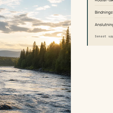
Bindnings
Anslutnin
Senast up