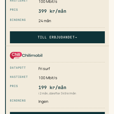
100 Mbit/s
399 kr/mån
24 mån
TILL ERBJUDANDET
→
Chilimobil
Fri surf
100 Mbit/s
199 kr/mån
i 2 mån, därefter 349 kr/mån
Ingen