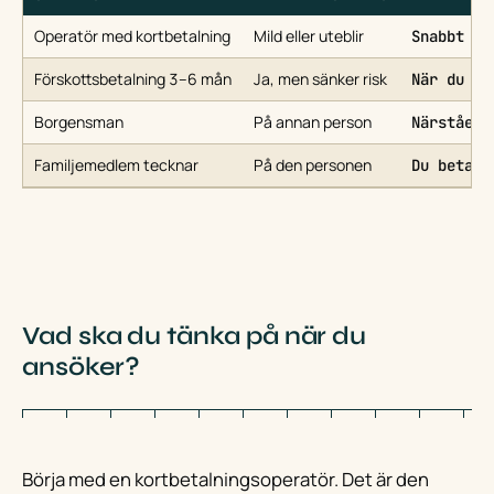
Operatör med kortbetalning
Mild eller uteblir
Snabbt oc
Förskottsbetalning 3–6 mån
Ja, men sänker risk
När du ha
Borgensman
På annan person
Närståend
Familjemedlem tecknar
På den personen
Du betala
Vad ska du tänka på när du
ansöker?
Börja med en kortbetalningsoperatör. Det är den