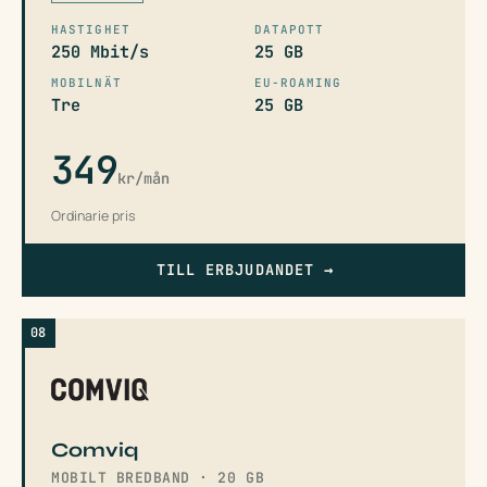
HASTIGHET
DATAPOTT
250 Mbit/s
25 GB
MOBILNÄT
EU-ROAMING
Tre
25 GB
349
kr/mån
Ordinarie pris
TILL ERBJUDANDET
→
08
Comviq
MOBILT BREDBAND · 20 GB