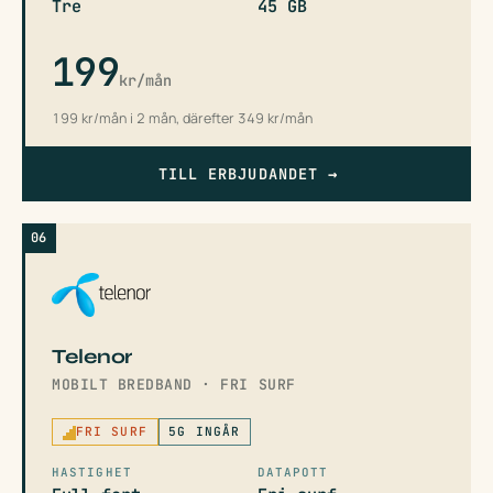
Tre
45 GB
199
kr/mån
199 kr/mån i 2 mån, därefter 349 kr/mån
TILL ERBJUDANDET
→
06
Telenor
MOBILT BREDBAND · FRI SURF
FRI SURF
5G INGÅR
HASTIGHET
DATAPOTT