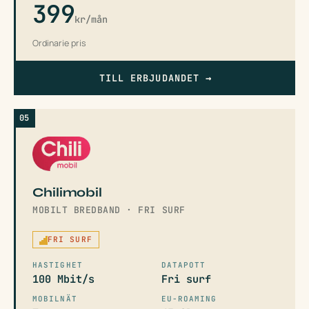
399
kr/mån
Ordinarie pris
TILL ERBJUDANDET
→
05
Chilimobil
MOBILT BREDBAND · FRI SURF
FRI SURF
HASTIGHET
DATAPOTT
100 Mbit/s
Fri surf
MOBILNÄT
EU-ROAMING