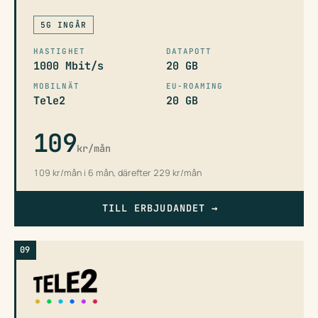
5G INGÅR
HASTIGHET
DATAPOTT
1000 Mbit/s
20 GB
MOBILNÄT
EU-ROAMING
Tele2
20 GB
109
kr/mån
109 kr/mån i 6 mån, därefter 229 kr/mån
TILL ERBJUDANDET
→
09