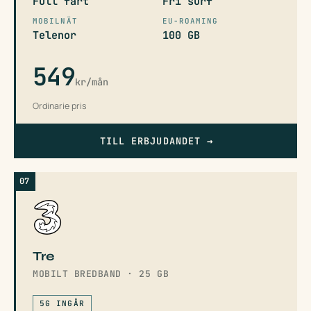
Full fart
Fri surf
MOBILNÄT
EU-ROAMING
Telenor
100 GB
549
kr/mån
Ordinarie pris
TILL ERBJUDANDET
→
07
Tre
MOBILT BREDBAND · 25 GB
5G INGÅR