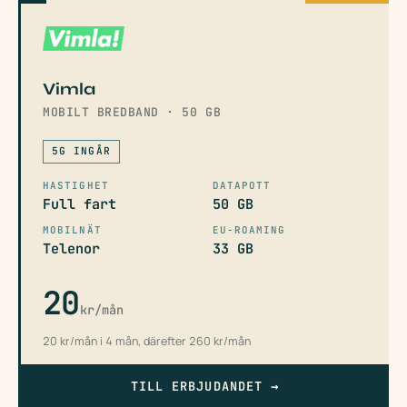
Vimla
MOBILT BREDBAND · 50 GB
5G INGÅR
HASTIGHET
DATAPOTT
Full fart
50 GB
MOBILNÄT
EU-ROAMING
Telenor
33 GB
20
kr/mån
20 kr/mån i 4 mån, därefter 260 kr/mån
TILL ERBJUDANDET
→