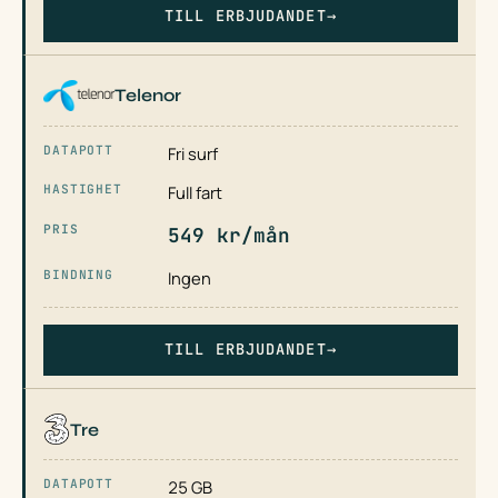
TILL ERBJUDANDET
→
Telenor
Fri surf
Full fart
549 kr/mån
Ingen
TILL ERBJUDANDET
→
Tre
25 GB