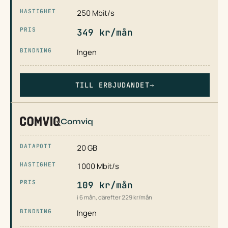
250 Mbit/s
349 kr/mån
Ingen
TILL ERBJUDANDET
→
Comviq
20 GB
1000 Mbit/s
109 kr/mån
i 6 mån, därefter 229 kr/mån
Ingen