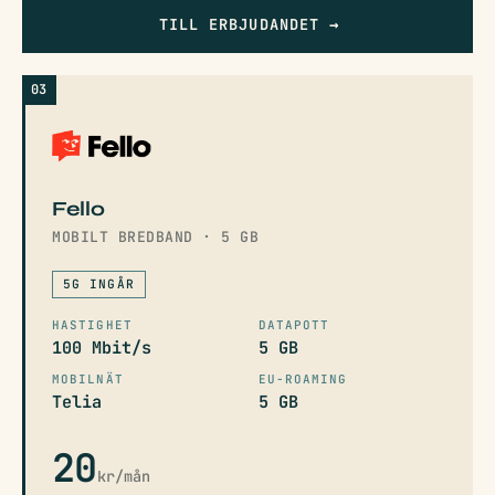
TILL ERBJUDANDET
→
03
Fello
MOBILT BREDBAND · 5 GB
5G INGÅR
HASTIGHET
DATAPOTT
100 Mbit/s
5 GB
MOBILNÄT
EU-ROAMING
Telia
5 GB
20
kr/mån