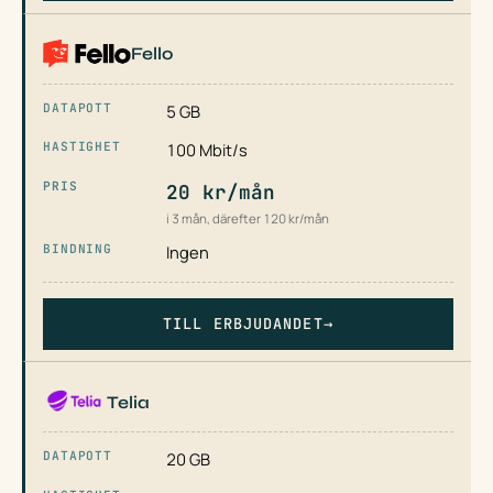
Fello
5 GB
100 Mbit/s
20 kr/mån
i 3 mån, därefter 120 kr/mån
Ingen
TILL ERBJUDANDET
→
Telia
20 GB